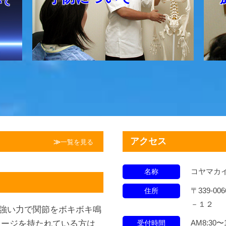
いて
アクセス
一覧を見る
コヤマカ
名称
〒339-
住所
－１２
強い力で関節をボキボキ鳴
AM8:30〜1
メージを持たれている方は
受付時間