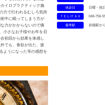
のカイロプラクティック施
日曜・祝
休診日
の力で行われるむしろ気持
048-756-5
ＴＥＬ/ＦＡＸ
施術中に眠ってしまう方が
岩槻駅か
剰な力がかからないので痛
最寄駅
、小さなお子様やお年を召
場合初回から効果を体感し
以外でも、食欲が出た、疲
るようになった等の感想を