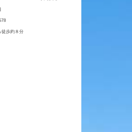
日
578
ら徒歩約８分