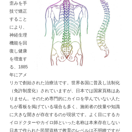
歪みを手
技で矯正
すること
により、
神経生理
機能を回
復し健康
を増進す
る、1885
年にアメ
リカで創始された治療法です。世界各国に普及し法制化
（免許制度化）されていますが、日本では国家頁格はあ
りません。そのため専門的にカイロを学んでいない人た
ちが看板を掲げている場合も多く、施術者の技量や知識
に大きな開きが存在するのが現状です。よく目にするカ
イロドクターやカイロ師といった名称は本来存在しない
日本で作られた民間資格で教育のレベルは不明瞭ですが