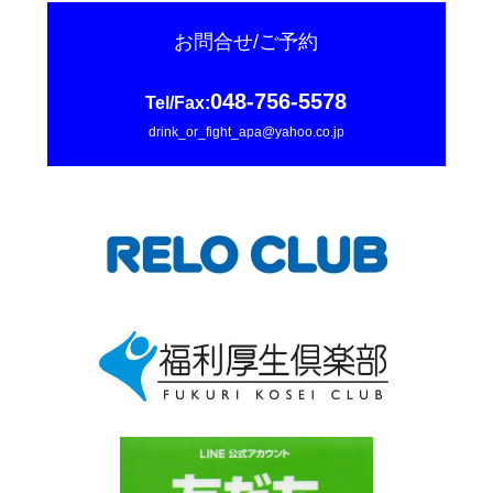
048-756-5578
drink_or_fight_apa@